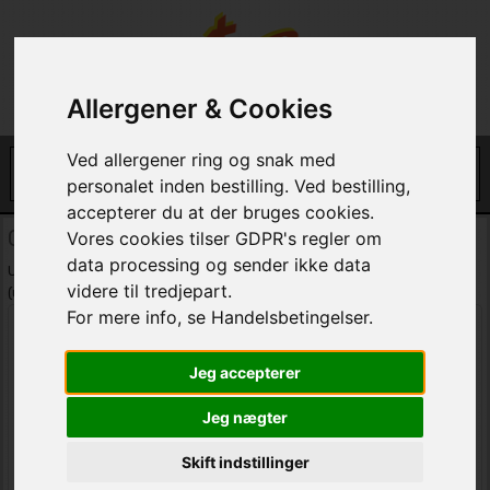
Allergener & Cookies
Ved allergener ring og snak med
personalet inden bestilling. Ved bestilling,
accepterer du at der bruges cookies.
Gensend adgangskode
Vores cookies tilser GDPR's regler om
data processing og sender ikke data
Udfyld mail adressen og klik på send. Husk at tjekke din spam mappe
videre til tredjepart.
(uønket mails).
For mere info, se Handelsbetingelser.
Email:
Jeg accepterer
Jeg nægter
Skift indstillinger